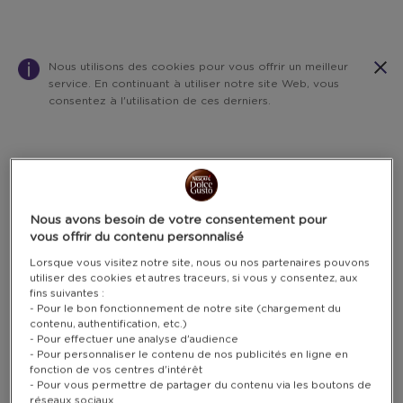
Nous utilisons des cookies pour vous offrir un meilleur
service. En continuant à utiliser notre site Web, vous
consentez à l'utilisation de ces derniers.
Warning:
Success:
Password
changed
successfully!
Nous avons besoin de votre consentement pour
vous offrir du contenu personnalisé
Lorsque vous visitez notre site, nous ou nos partenaires pouvons
utiliser des cookies et autres traceurs, si vous y consentez, aux
fins suivantes :
- Pour le bon fonctionnement de notre site (chargement du
contenu, authentification, etc.)
- Pour effectuer une analyse d'audience
- Pour personnaliser le contenu de nos publicités en ligne en
fonction de vos centres d'intérêt
- Pour vous permettre de partager du contenu via les boutons de
réseaux sociaux