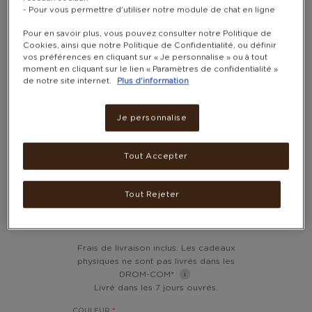
- Pour vous permettre d'utiliser notre module de chat en ligne
Pour en savoir plus, vous pouvez consulter notre Politique de
Cookies, ainsi que notre Politique de Confidentialité, ou définir
vos préférences en cliquant sur « Je personnalise » ou à tout
moment en cliquant sur le lien « Paramètres de confidentialité »
de notre site internet.
Plus d'information
Je personnalise
MOUSSEUR À LAIT
Tout Accepter
ÉLECTRIQUE À PILES –
SIMPLETASTE
Tout Rejeter
8 900 POINTS
Frais de livraison inclus. Les cadeaux
physiques ne sont pas livrés dans les
DROM-COM*
Livré dans les 7 jours ouvrés.
COULEUR
*