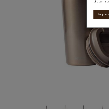
cliquant su
Je per