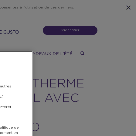
onsentez à l'utilisation de ces derniers.
S'identifier
E GUSTO
X
DONS
CADEAUX DE L'ÉTÉ
G ISOTHERME
 autres
 470ML AVEC
c.)
intérêt
LLE –
MEIDO
olitique de
t moment en