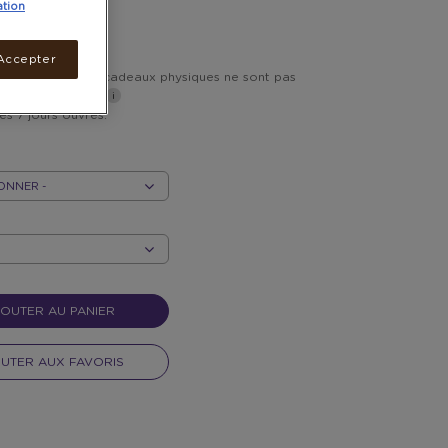
ation
 POINTS
Accepter
vraison inclus. Les cadeaux physiques ne sont pas
s les DROM-COM*
les 7 jours ouvrés.
OUTER AU PANIER
UTER AUX FAVORIS