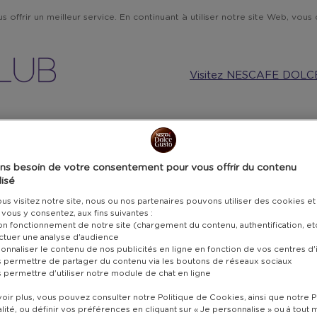
 offrir un meilleur service. En continuant à utiliser notre site Web, vous c
Visitez NESCAFE DOLC
MUSIQUE ET TECHNOLOGIE
CUISINE
CARTES CADEAU
ns besoin de votre consentement pour vous offrir du contenu
isé
MU
s visitez notre site, nous ou nos partenaires pouvons utiliser des cookies et
i vous y consentez, aux fins suivantes :
DE
bon fonctionnement de notre site (chargement du contenu, authentification, et
ectuer une analyse d'audience
onnaliser le contenu de nos publicités en ligne en fonction de vos centres d'
PAI
s permettre de partager du contenu via les boutons de réseaux sociaux
s permettre d'utiliser notre module de chat en ligne
MA
oir plus, vous pouvez consulter notre Politique de Cookies, ainsi que notre P
lité, ou définir vos préférences en cliquant sur « Je personnalise » ou à tou