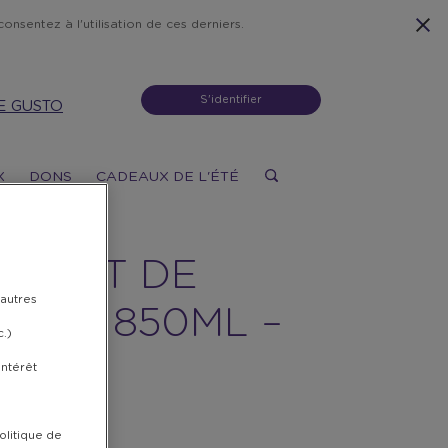
onsentez à l'utilisation de ces derniers.
S'identifier
E GUSTO
X
DONS
CADEAUX DE L'ÉTÉ
BELET DE
 autres
YAGE 850ML –
c.)
&H
intérêt
 POINTS
olitique de