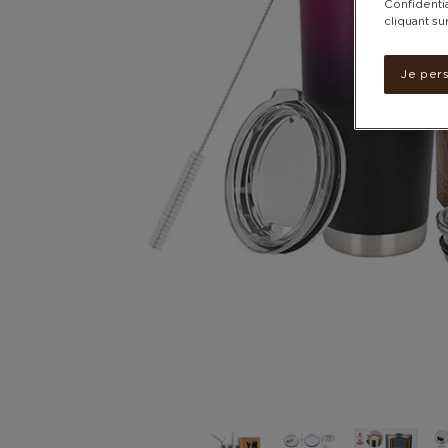
Confidentia
cliquant su
Je per