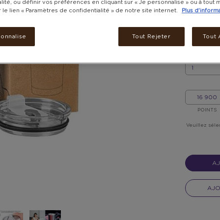
lité, ou définir vos préférences en cliquant sur « Je personnalise » ou à tou
r le lien « Paramètres de confidentialité » de notre site internet.
Plus d'inform
Frais de li
livrés dan
Livré dans 
sonnalise
Tout Rejeter
Tout 
QUANTITÉ
QUANTITÉ
MON/MA
POINTS
POINTS
Veuillez séle
AJ
AJO