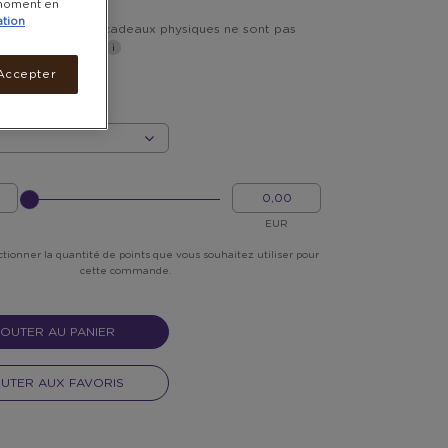
t moment en
ation
vraison inclus. Les cadeaux physiques ne sont pas
s les DROM-COM*
les 7 jours ouvrés.
Accepter
?
MON
ARGENT
EUR
ctionner la quantité de points que vous souhaitez utiliser pour
cette commande.
OUTER AU PANIER
UTER AUX FAVORIS