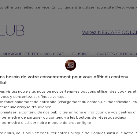
 offrir un meilleur service. En continuant à utiliser notre site Web, vous c
Visitez NESCAFE DOLC
MUSIQUE ET TECHNOLOGIE
CUISINE
CARTES CADEAU
ns besoin de votre consentement pour vous offrir du contenu
GO
isé
s visitez notre site, nous ou nos partenaires pouvons utiliser des cookies et
VO
i vous y consentez, aux fins suivantes :
bon fonctionnement de notre site (chargement du contenu, authentification, et
ectuer une analyse d'audience
Y·J
onnaliser le contenu de nos publicités en ligne en fonction de vos centres d'
s permettre de partager du contenu via les boutons de réseaux sociaux
s permettre d'utiliser notre module de chat en ligne
16 900
oir plus, vous pouvez consulter notre Politique de Cookies, ainsi que notre P