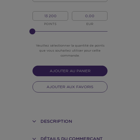
QUANTITÉ
MON/MA
MON
POINTS
ARGENT
POINTS
EUR
?
Veuillez sélectionner la quantité de points
que vous souhaitez utiliser pour cette
commande.
AJOUTER AU PANIER
AJOUTER AUX FAVORIS
DESCRIPTION
DÉTAILS DU COMMERÇANT