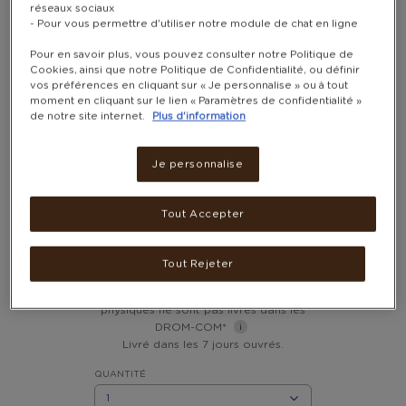
réseaux sociaux
- Pour vous permettre d'utiliser notre module de chat en ligne
Pour en savoir plus, vous pouvez consulter notre Politique de
Cookies, ainsi que notre Politique de Confidentialité, ou définir
vos préférences en cliquant sur « Je personnalise » ou à tout
moment en cliquant sur le lien « Paramètres de confidentialité »
de notre site internet.
Plus d'information
Je personnalise
MIXEUR À MAIN AD 4616 –
ADLER
Tout Accepter
13 200 POINTS
Tout Rejeter
Frais de livraison inclus. Les cadeaux
physiques ne sont pas livrés dans les
DROM-COM*
Livré dans les 7 jours ouvrés.
QUANTITÉ