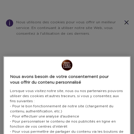
Nous utilisons des cookies pour vous offrir un meilleur
service. En continuant à utiliser notre site Web, vous
consentez à l'utilisation de ces derniers.
Warning:
Success:
Password
changed
successfully!
Nous avons besoin de votre consentement pour
vous offrir du contenu personnalisé
Lorsque vous visitez notre site, nous ou nos partenaires pouvons
utiliser des cookies et autres traceurs, si vous y consentez, aux
fins suivantes :
- Pour le bon fonctionnement de notre site (chargement du
contenu, authentification, etc.)
- Pour effectuer une analyse d'audience
- Pour personnaliser le contenu de nos publicités en ligne en
fonction de vos centres d'intérêt
- Pour vous permettre de partager du contenu via les boutons de