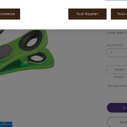
9 500 
sonnalise
Tout Rejeter
Tout 
Frais de li
livrés dan
Livré dans 
QUANTITÉ
QUANTITÉ
MON/MA
POINTS
POINTS
Veuillez séle
AJ
AJO