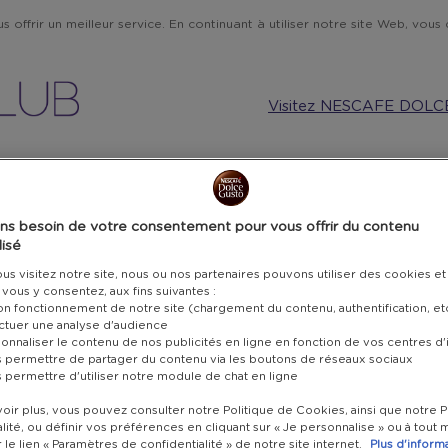
 offrir un meilleur service. En continuant à utiliser notre site Web, vous c
Visitez NESCAFE DOLC
MUSIQUE ET TECHNOLOGIE
CUISINE
CARTES CADEAU
ns besoin de votre consentement pour vous offrir du contenu
isé
PI
s visitez notre site, nous ou nos partenaires pouvons utiliser des cookies et
i vous y consentez, aux fins suivantes :
bon fonctionnement de notre site (chargement du contenu, authentification, et
MA
ectuer une analyse d'audience
onnaliser le contenu de nos publicités en ligne en fonction de vos centres d'
(4P
s permettre de partager du contenu via les boutons de réseaux sociaux
s permettre d'utiliser notre module de chat en ligne
KI
oir plus, vous pouvez consulter notre Politique de Cookies, ainsi que notre P
lité, ou définir vos préférences en cliquant sur « Je personnalise » ou à tou
r le lien « Paramètres de confidentialité » de notre site internet.
Plus d'inform