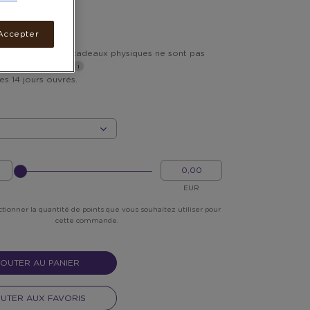
POINTS
Accepter
vraison inclus. Les cadeaux physiques ne sont pas
s les DROM-COM*
les 14 jours ouvrés.
?
MON
ARGENT
EUR
ctionner la quantité de points que vous souhaitez utiliser pour
cette commande.
OUTER AU PANIER
UTER AUX FAVORIS