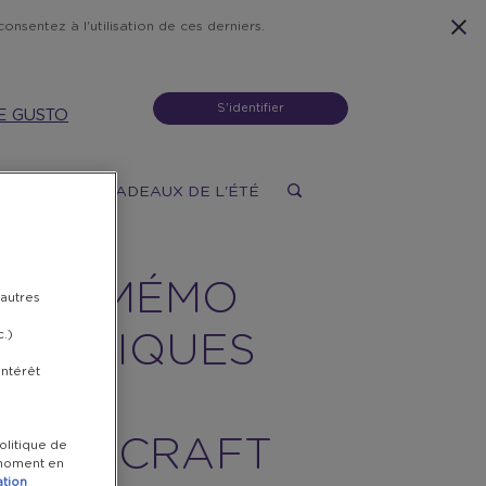
onsentez à l'utilisation de ces derniers.
S'identifier
E GUSTO
X
DONS
CADEAUX DE L'ÉTÉ
NCES MÉMO
 autres
c.)
GNÉTIQUES
intérêt
C) −
TCHENCRAFT
olitique de
t moment en
ation