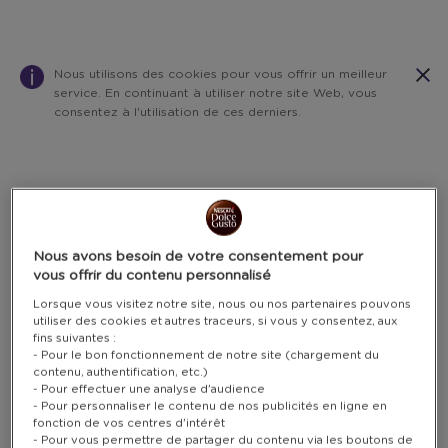
Nous utilisons des cookies pour vous offrir un meilleur
service. En continuant à utiliser notre site Web, vous
consentez à l'utilisation de ces derniers.
Warning:
Success:
Password
changed
successfully!
Nous avons besoin de votre consentement pour
vous offrir du contenu personnalisé
Lorsque vous visitez notre site, nous ou nos partenaires pouvons
utiliser des cookies et autres traceurs, si vous y consentez, aux
fins suivantes :
- Pour le bon fonctionnement de notre site (chargement du
contenu, authentification, etc.)
- Pour effectuer une analyse d'audience
- Pour personnaliser le contenu de nos publicités en ligne en
fonction de vos centres d'intérêt
- Pour vous permettre de partager du contenu via les boutons de