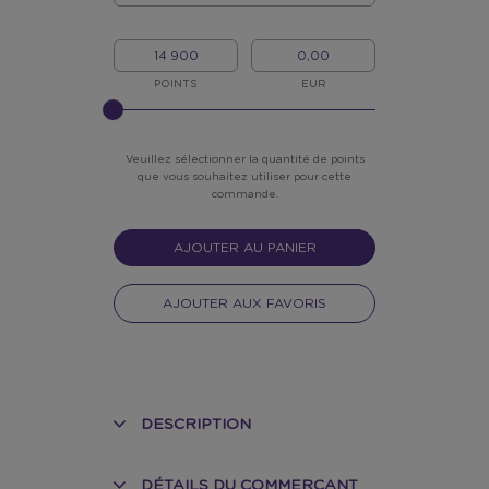
QUANTITÉ
MON/MA
MON
POINTS
ARGENT
POINTS
EUR
?
Veuillez sélectionner la quantité de points
que vous souhaitez utiliser pour cette
commande.
AJOUTER AU PANIER
AJOUTER AUX FAVORIS
DESCRIPTION
DÉTAILS DU COMMERÇANT