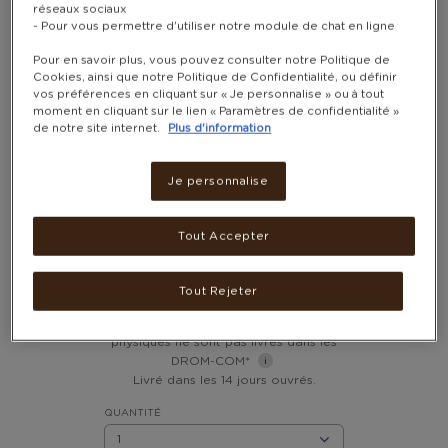
réseaux sociaux
- Pour vous permettre d'utiliser notre module de chat en ligne
Pour en savoir plus, vous pouvez consulter notre Politique de
Cookies, ainsi que notre Politique de Confidentialité, ou définir
vos préférences en cliquant sur « Je personnalise » ou à tout
moment en cliquant sur le lien « Paramètres de confidentialité »
de notre site internet.
Plus d'information
Je personnalise
SET SACOCHE RECYCLAGE
RETRO (3 PIÈCES) − BALVI
Tout Accepter
14 900 POINTS
Tout Rejeter
Frais de livraison inclus. Les cadeaux
physiques ne sont pas livrés dans les
DROM-COM*
Livré dans les 14 jours ouvrés.
QUANTITÉ