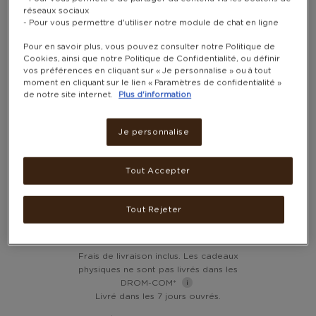
réseaux sociaux
- Pour vous permettre d'utiliser notre module de chat en ligne
Pour en savoir plus, vous pouvez consulter notre Politique de
Cookies, ainsi que notre Politique de Confidentialité, ou définir
vos préférences en cliquant sur « Je personnalise » ou à tout
moment en cliquant sur le lien « Paramètres de confidentialité »
de notre site internet.
Plus d'information
HOUSSE DE PROTECTION
Je personnalise
POUR ORDINATEUR
PORTABLE 14 POUCES –
Tout Accepter
BELKIN
Tout Rejeter
8 600 POINTS
Frais de livraison inclus. Les cadeaux
physiques ne sont pas livrés dans les
DROM-COM*
Livré dans les 7 jours ouvrés.