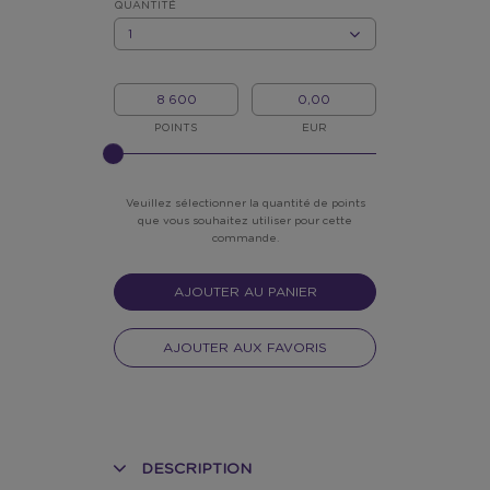
QUANTITÉ
QUANTITÉ
MON/MA
MON
POINTS
ARGENT
POINTS
EUR
?
Veuillez sélectionner la quantité de points
que vous souhaitez utiliser pour cette
commande.
AJOUTER AU PANIER
AJOUTER AUX FAVORIS
DESCRIPTION