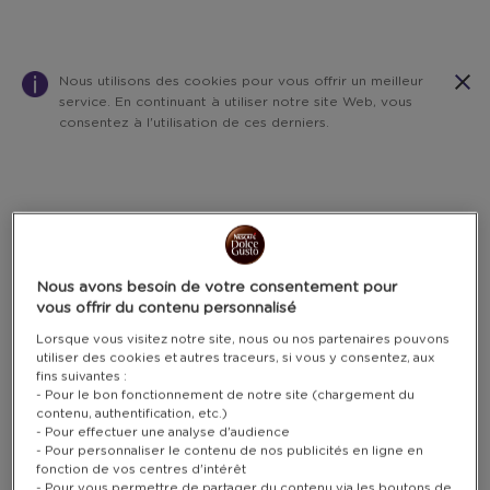
Nous utilisons des cookies pour vous offrir un meilleur
service. En continuant à utiliser notre site Web, vous
consentez à l'utilisation de ces derniers.
Warning:
Success:
Password
changed
successfully!
Nous avons besoin de votre consentement pour
vous offrir du contenu personnalisé
Lorsque vous visitez notre site, nous ou nos partenaires pouvons
utiliser des cookies et autres traceurs, si vous y consentez, aux
fins suivantes :
- Pour le bon fonctionnement de notre site (chargement du
contenu, authentification, etc.)
- Pour effectuer une analyse d'audience
- Pour personnaliser le contenu de nos publicités en ligne en
fonction de vos centres d'intérêt
- Pour vous permettre de partager du contenu via les boutons de