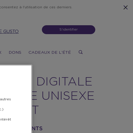
onsentez à l'utilisation de ces derniers.
S'identifier
E GUSTO
X
DONS
CADEAUX DE L'ÉTÉ
NTRE DIGITALE
ANCHE UNISEXE
 autres
WIFORT
c.)
intérêt
- 18 500 POINTS