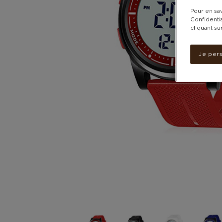
Pour en sav
Confidentia
cliquant su
Je per