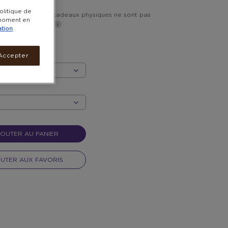
olitique de
vraison inclus. Les cadeaux physiques ne sont pas
t moment en
s les DROM-COM*
ation
les 7 jours ouvrés.
Accepter
OUTER AU PANIER
UTER AUX FAVORIS