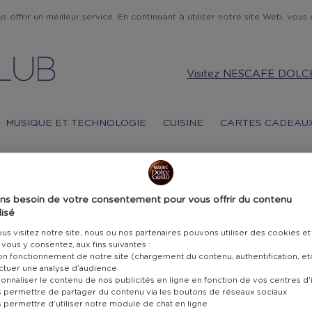
 offrir un meilleur service. En continuant à utiliser notre site Web, vous c
Visitez NESCAFE DOLC
MUSIQUE ET TECHNOLOGIE
CUISINE
CARTES CADEAU
MO
ns besoin de votre consentement pour vous offrir du contenu
isé
ÉT
s visitez notre site, nous ou nos partenaires pouvons utiliser des cookies et
i vous y consentez, aux fins suivantes :
– 
bon fonctionnement de notre site (chargement du contenu, authentification, et
ectuer une analyse d'audience
onnaliser le contenu de nos publicités en ligne en fonction de vos centres d'
s permettre de partager du contenu via les boutons de réseaux sociaux
14 400 
s permettre d'utiliser notre module de chat en ligne