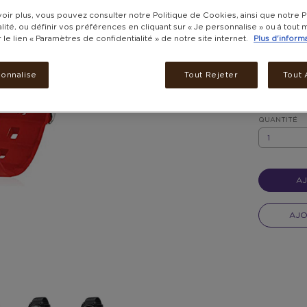
oir plus, vous pouvez consulter notre Politique de Cookies, ainsi que notre P
Frais de li
lité, ou définir vos préférences en cliquant sur « Je personnalise » ou à tou
livrés dan
r le lien « Paramètres de confidentialité » de notre site internet.
Plus d'inform
Livré dans 
sonnalise
Tout Rejeter
Tout 
COULEUR
*
NOIR
QUANTITÉ
QUANTITÉ
AJ
AJO