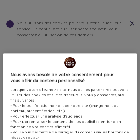
Nous utilisons des cookies pour vous offrir un meilleur
service. En continuant à utiliser notre site Web, vous
consentez à l'utilisation de ces derniers.
Warning:
Success:
Password
changed
successfully!
Nous avons besoin de votre consentement pour
vous offrir du contenu personnalisé
Lorsque vous visitez notre site, nous ou nos partenaires pouvons
utiliser des cookies et autres traceurs, si vous y consentez, aux
fins suivantes :
- Pour le bon fonctionnement de notre site (chargement du
contenu, authentification, etc.)
- Pour effectuer une analyse d'audience
- Pour personnaliser le contenu de nos publicités en ligne en
fonction de vos centres d'intérêt
- Pour vous permettre de partager du contenu via les boutons de
réseaux sociaux