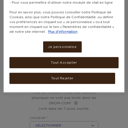
- Pour vous permettre d'utiliser notre module de chat en ligne
Pour en savoir plus, vous pouvez consulter notre Politique de
Cookies, ainsi que notre Politique de Confidentialité, ou définir
vos préférences en cliquant sur « Je personnalise » ou à tout
moment en cliquant sur le lien « Paramètres de confidentialité »
de notre site internet.
Plus d'information
Je personnalise
ÉCOUTEURS BLUETOOTH
Tout Accepter
"T6" SANS FIL – TOZO
Tout Rejeter
22 400 - 22 700 POINTS
Frais de livraison inclus. Les cadeaux
physiques ne sont pas livrés dans les
DROM-COM*
Livré dans les 7 jours ouvrés.
COULEUR
*