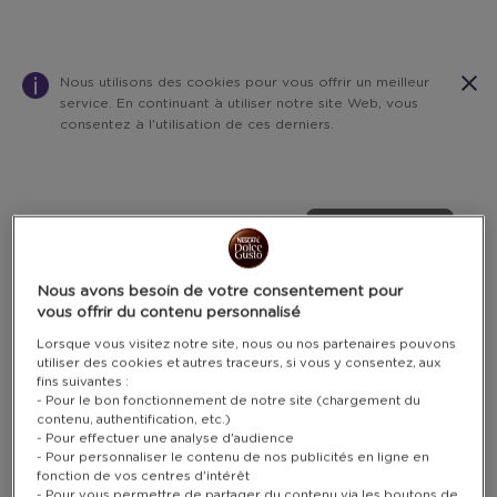
Nous utilisons des cookies pour vous offrir un meilleur
service. En continuant à utiliser notre site Web, vous
consentez à l'utilisation de ces derniers.
Warning:
Success:
Password
changed
POINTS SEULEMENT
successfully!
Nous avons besoin de votre consentement pour
vous offrir du contenu personnalisé
Lorsque vous visitez notre site, nous ou nos partenaires pouvons
utiliser des cookies et autres traceurs, si vous y consentez, aux
fins suivantes :
- Pour le bon fonctionnement de notre site (chargement du
contenu, authentification, etc.)
- Pour effectuer une analyse d'audience
- Pour personnaliser le contenu de nos publicités en ligne en
fonction de vos centres d'intérêt
- Pour vous permettre de partager du contenu via les boutons de