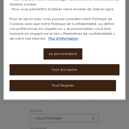
réseaux sociaux
- Pour vous permettre d'utiliser notre module de chat en ligne
Pour en savoir plus, vous pouvez consulter notre Politique de
Cookies, ainsi que notre Politique de Confidentialité, ou définir
vos préférences en cliquant sur « Je personnalise » ou à tout
moment en cliquant sur le lien « Paramètres de confidentialité »
de notre site internet.
Plus d'information
CARTE CADEAU ADIDAS
Je personnalise
Remboursable en ligne et en magasin
2 800 - 8 300 POINTS
Tout Accepter
Après l’achat, votre carte-
cadeau sera disponible dans la
Tout Rejeter
partie
« Mon historique de
commandes »
de votre
espace PREMIO sous 24 heures
VALEUR
*
EUR
5