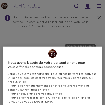
Rechercher
Nous utilisons des cookies pour vous offrir un meilleur
service. En continuant à utiliser notre site Web, vous
consentez à l'utilisation de ces derniers.
Warning:
Success:
Password
changed
POINTS SEULEMENT
successfully!
Nous avons besoin de votre consentement pour
vous offrir du contenu personnalisé
Lorsque vous visitez notre site, nous ou nos partenaires pouvons
utiliser des cookies et autres traceurs, si vous y consentez, aux
fins suivantes :
- Pour le bon fonctionnement de notre site (chargement du
contenu, authentification, etc.)
- Pour effectuer une analyse d'audience
- Pour personnaliser le contenu de nos publicités en ligne en
fonction de vos centres d'intérêt