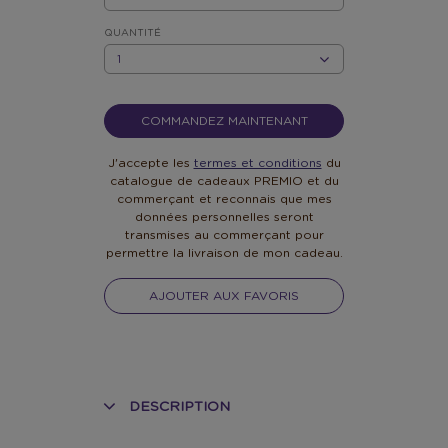
EUR
5
QUANTITÉ
QUANTITÉ
COMMANDEZ MAINTENANT
J'accepte les
termes et conditions
du
catalogue de cadeaux PREMIO et du
commerçant et reconnais que mes
données personnelles seront
transmises au commerçant pour
permettre la livraison de mon cadeau.
AJOUTER AUX FAVORIS
DESCRIPTION