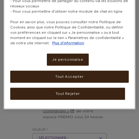
- Pour vous permettre de partager du contenu via les boutons de
réseaux sociaux
- Pour vous permettre d'utiliser notre module de chat en ligne
Pour en savoir plus, vous pouvez consulter notre Politique de
Cookies, ainsi que notre Politique de Confidentialité, ou définir
vos préférences en cliquant sur « Je personnalise » ou à tout
moment en cliquant sur le lien « Paramètres de confidentialité »
de notre site internet.
Plus d'information
CARTE CADEAU
Je personnalise
DECATHLON
Remboursable en ligne et en magasin
Tout Accepter
2 800 - 13 800 POINTS
Après l’achat, votre carte-
Tout Rejeter
cadeau sera disponible dans la
partie
« Mon historique de
commandes »
de votre
espace PREMIO sous 24 heures
VALEUR
*