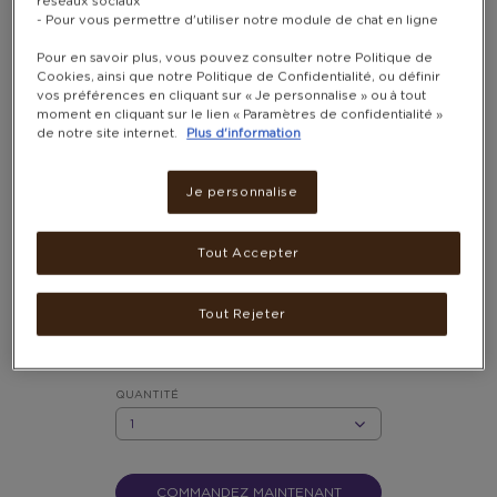
réseaux sociaux
- Pour vous permettre d'utiliser notre module de chat en ligne
Pour en savoir plus, vous pouvez consulter notre Politique de
Cookies, ainsi que notre Politique de Confidentialité, ou définir
vos préférences en cliquant sur « Je personnalise » ou à tout
moment en cliquant sur le lien « Paramètres de confidentialité »
de notre site internet.
Plus d'information
Je personnalise
10 TIRAGES PHOTO RÉTRO
7,5×9CM − STAMPIX
Tout Accepter
1 800 POINTS
Tout Rejeter
Disponible sous 1 jour ouvré
QUANTITÉ
QUANTITÉ
COMMANDEZ MAINTENANT