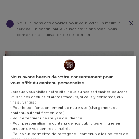
Nous utilisons des cookies pour vous offrir un meilleur
service. En continuant à utiliser notre site Web, vous
consentez à l'utilisation de ces derniers.
Warning:
Success:
Password
changed
POINTS SEULEMENT
successfully!
Nous avons besoin de votre consentement pour
vous offrir du contenu personnalisé
Lorsque vous visitez notre site, nous ou nos partenaires pouvons
utiliser des cookies et autres traceurs, si vous y consentez, aux
fins suivantes :
- Pour le bon fonctionnement de notre site (chargement du
contenu, authentification, etc.)
- Pour effectuer une analyse d'audience
- Pour personnaliser le contenu de nos publicités en ligne en
fonction de vos centres d'intérêt
- Pour vous permettre de partager du contenu via les boutons de