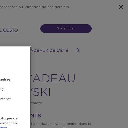
onsentez à l'utilisation de ces derniers.
S'identifier
E GUSTO
X
DONS
CADEAUX DE L'ÉTÉ
RTE CADEAU
 autres
AROVSKI
c.)
intérêt
le en ligne uniquement
- 27 500 POINTS
olitique de
t moment en
 l’achat, votre carte-cadeau sera disponible dans la