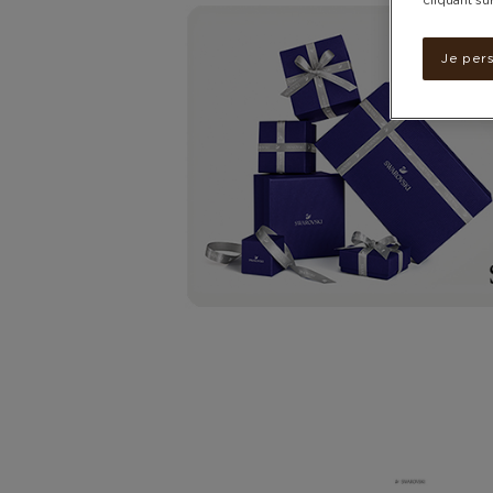
cliquant su
Je per