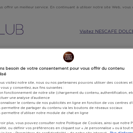
 offrir un meilleur service. En continuant à utiliser notre site Web, vous c
Visitez NESCAFE DOLC
MUSIQUE ET TECHNOLOGIE
CUISINE
CARTES CADEAU
ns besoin de votre consentement pour vous offrir du contenu
isé
CA
s visitez notre site, nous ou nos partenaires pouvons utiliser des cookies et
POINTS SEULEMENT
i vous y consentez, aux fins suivantes :
SW
bon fonctionnement de notre site (chargement du contenu, authentification, et
ectuer une analyse d'audience
onnaliser le contenu de nos publicités en ligne en fonction de vos centres d'
Remboursab
s permettre de partager du contenu via les boutons de réseaux sociaux
s permettre d'utiliser notre module de chat en ligne
11 000 
oir plus, vous pouvez consulter notre Politique de Cookies, ainsi que notre P
lité, ou définir vos préférences en cliquant sur « Je personnalise » ou à tou
Après