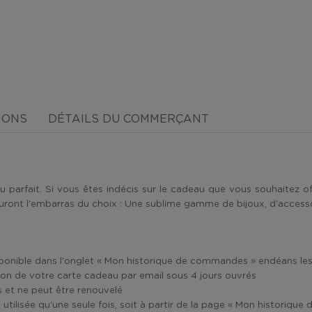
IONS
DÉTAILS DU COMMERÇANT
deau parfait. Si vous êtes indécis sur le cadeau que vous souhaitez o
uront l'embarras du choix : Une sublime gamme de bijoux, d'accesso
sponible dans l'onglet « Mon historique de commandes » endéans le
ion de votre carte cadeau par email sous 4 jours ouvrés
is et ne peut être renouvelé
tilisée qu'une seule fois, soit à partir de la page « Mon historique 