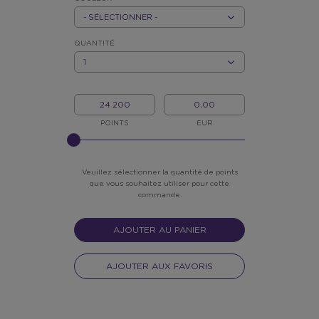
REX.LABEL.PLEASE.INPUT_COULEUR
REX.LABEL.PLEASE.SELECT_COULEUR
COULEUR
*
QUANTITÉ
QUANTITÉ
MON/MA
MON
POINTS
ARGENT
POINTS
EUR
?
Veuillez sélectionner la quantité de points
que vous souhaitez utiliser pour cette
commande.
AJOUTER AU PANIER
AJOUTER AUX FAVORIS