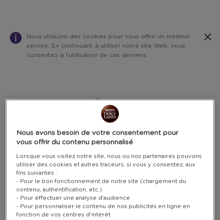
Nous utilisons des cookies pour vous offrir un meilleur
service. En continuant à utiliser notre site Web, vous
consentez à l'utilisation de ces derniers.
Warning:
Success:
Password
changed
successfully!
Nous avons besoin de votre consentement pour
vous offrir du contenu personnalisé
Lorsque vous visitez notre site, nous ou nos partenaires pouvons
utiliser des cookies et autres traceurs, si vous y consentez, aux
fins suivantes :
- Pour le bon fonctionnement de notre site (chargement du
contenu, authentification, etc.)
- Pour effectuer une analyse d'audience
- Pour personnaliser le contenu de nos publicités en ligne en
fonction de vos centres d'intérêt