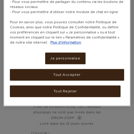
- Pour vous permettre de partager du contenu via les boutons de
réseaux sociaux
- Pour vous permettre d'utiliser notre module de chat en ligne
Pour en savoir plus, vous pouvez consulter notre Politique de
Cookies, ainsi que notre Politique de Confidentialité, ou définir
vos préférences en cliquant sur « Je personnalise » ou à tout
moment en cliquant sur le lien « Paramètres de confidentialité »
de notre site internet.
Plus d'information
BOUTEILLE ISOTHERME «
Je personnalise
ALL AROUND TRAVEL »
Tout Accepter
950ML − HYDRO FLASK
Tout Rejeter
24 200 POINTS
Frais de livraison inclus. Les cadeaux
physiques ne sont pas livrés dans les
DROM-COM*
Livré dans les 12 jours ouvrés.
COULEUR
*