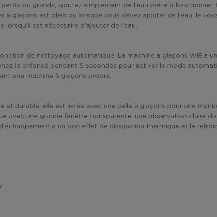
s petits ou grands, ajoutez simplement de l'eau prête à fonctionner
r à glaçons est plein ou lorsque vous devez ajouter de l'eau, le voya
 lorsqu'il est nécessaire d'ajouter de l'eau.
a fonction de nettoyage automatique. La machine à glaçons WIE a 
tenez-le enfoncé pendant 5 secondes pour activer le mode automa
ment une machine à glaçons propre.
 et durable, elle est livrée avec une pelle à glaçons pour une mani
çue avec une grande fenêtre transparente, une observation claire d
t d'échappement a un bon effet de dissipation thermique et le refro
r