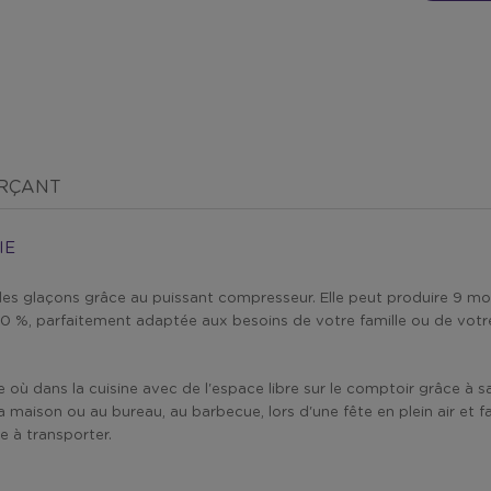
ERÇANT
IE
des glaçons grâce au puissant compresseur. Elle peut produire 9 mo
0 %, parfaitement adaptée aux besoins de votre famille ou de votre
ù dans la cuisine avec de l'espace libre sur le comptoir grâce à sa t
a maison ou au bureau, au barbecue, lors d'une fête en plein air et fac
e à transporter.