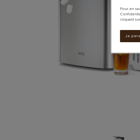
Pour en sav
Confidentia
cliquant su
Je per