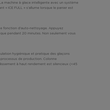
. La machine à glace intelligente avec un système
nt « ICE FULL » s'allume lorsque le panier est
une fonction d'auto-nettoyage. Appuyez
tique pendant 20 minutes. Non seulement vous
pulation hygiénique et pratique des glaçons
u processus de production. Colonne
idissement à haut rendement est silencieux (<45