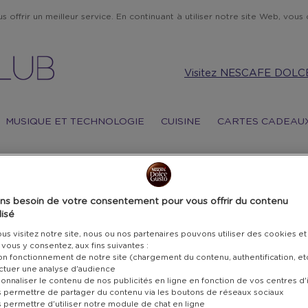
 offrir un meilleur service. En continuant à utiliser notre site Web, vous c
Visitez NESCAFE DOLC
MUSIQUE ET TECHNOLOGIE
CUISINE
CARTES CADEAU
MA
ns besoin de votre consentement pour vous offrir du contenu
GL
isé
s visitez notre site, nous ou nos partenaires pouvons utiliser des cookies et
PO
i vous y consentez, aux fins suivantes :
bon fonctionnement de notre site (chargement du contenu, authentification, et
ectuer une analyse d'audience
WI
onnaliser le contenu de nos publicités en ligne en fonction de vos centres d'
s permettre de partager du contenu via les boutons de réseaux sociaux
s permettre d'utiliser notre module de chat en ligne