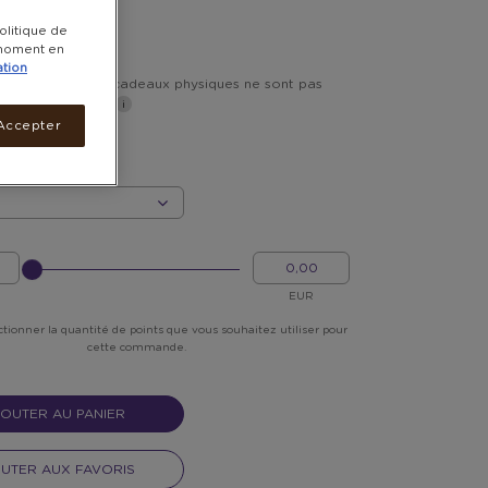
olitique de
 POINTS
t moment en
ation
vraison inclus. Les cadeaux physiques ne sont pas
s les DROM-COM*
les 7 jours ouvrés.
Accepter
?
MON
ARGENT
EUR
ctionner la quantité de points que vous souhaitez utiliser pour
cette commande.
OUTER AU PANIER
UTER AUX FAVORIS