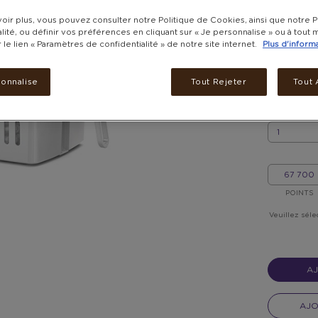
oir plus, vous pouvez consulter notre Politique de Cookies, ainsi que notre P
67 700
lité, ou définir vos préférences en cliquant sur « Je personnalise » ou à tou
r le lien « Paramètres de confidentialité » de notre site internet.
Plus d'inform
Frais de li
livrés dan
Livré dans 
sonnalise
Tout Rejeter
Tout 
QUANTITÉ
QUANTITÉ
MON/MA
POINTS
POINTS
Veuillez séle
AJ
AJO