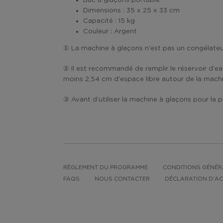
Bac à glaçons portable
Dimensions : 35 x 25 x 33 cm
Capacité : 15 kg
Couleur : Argent
① La machine à glaçons n'est pas un congélateur
② Il est recommandé de remplir le réservoir d'eau 
moins 2,54 cm d'espace libre autour de la machi
③ Avant d'utiliser la machine à glaçons pour la 
RÈGLEMENT DU PROGRAMME
CONDITIONS GÉNÉR
FAQS
NOUS CONTACTER
DÉCLARATION D'AC