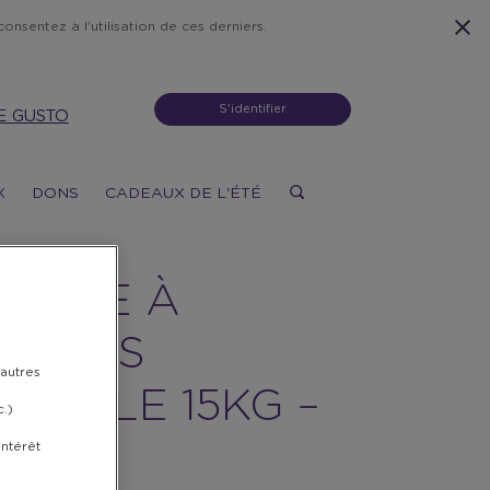
onsentez à l'utilisation de ces derniers.
S'identifier
E GUSTO
X
DONS
CADEAUX DE L'ÉTÉ
CHINE À
AÇONS
 autres
RTABLE 15KG –
c.)
E
intérêt