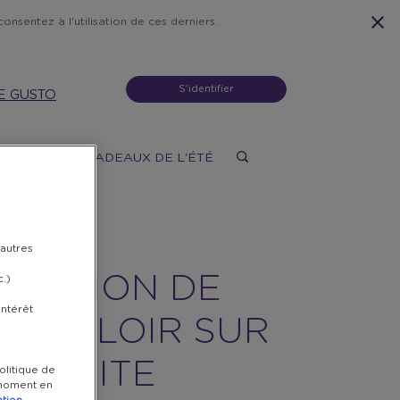
onsentez à l'utilisation de ces derniers.
S'identifier
E GUSTO
X
DONS
CADEAUX DE L'ÉTÉ
N DE
 autres
DUCTION DE
c.)
intérêt
 À VALOIR SUR
TRE SITE
olitique de
t moment en