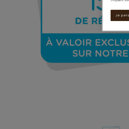
cliquant su
Je per