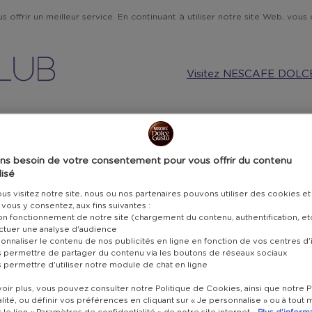
 offrir un meilleur service. En continuant à utiliser notre site Web, vous c
Visitez NESCAFE DOLC
MUSIQUE ET TECHNOLOGIE
CUISINE
CARTES CADEAU
ns besoin de votre consentement pour vous offrir du contenu
isé
BO
s visitez notre site, nous ou nos partenaires pouvons utiliser des cookies et
POINTS SEULEMENT
i vous y consentez, aux fins suivantes :
RÉ
bon fonctionnement de notre site (chargement du contenu, authentification, et
ectuer une analyse d'audience
onnaliser le contenu de nos publicités en ligne en fonction de vos centres d'
15€
s permettre de partager du contenu via les boutons de réseaux sociaux
s permettre d'utiliser notre module de chat en ligne
NO
oir plus, vous pouvez consulter notre Politique de Cookies, ainsi que notre P
lité, ou définir vos préférences en cliquant sur « Je personnalise » ou à tou