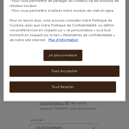
- Pour vous permettre de partager du contenu via les boutons de
réseaux sociaux
- Pour vous permettre d'utiliser notre module de chat en ligne
Pour en savoir plus, vous pouvez consulter notre Politique de
Cookies, ainsi que notre Politique de Confidentialité, ou définir
vos préférences en cliquant sur « Je personnalise » ou à tout
moment en cliquant sur le lien « Paramètres de confidentialité »
de notre site internet.
Plus d'information
CARTE CADEAU FOOT
Je personnalise
LOCKER
Remboursable en magasin uniquement
Tout Accepter
5 500 - 13 800 POINTS
Après l’achat, votre carte-
Tout Rejeter
cadeau sera disponible dans la
partie
« Mon historique de
commandes »
de votre
espace PREMIO sous 24 heures
VALEUR
*