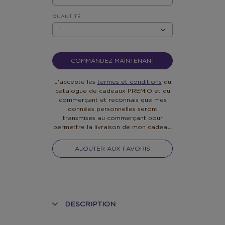
EUR
10
QUANTITÉ
QUANTITÉ
COMMANDEZ MAINTENANT
J'accepte les
termes et conditions
du
catalogue de cadeaux PREMIO et du
commerçant et reconnais que mes
données personnelles seront
transmises au commerçant pour
permettre la livraison de mon cadeau.
AJOUTER AUX FAVORIS
DESCRIPTION