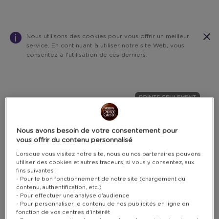
Nous utilisons des cookies pour vous offrir un meilleur
service. En continuant à utiliser notre site Web, vous
consentez à l'utilisation de ces derniers.
Warning:
Success:
Password
changed
POINTS SEULEMENT
successfully!
Nous avons besoin de votre consentement pour
vous offrir du contenu personnalisé
Lorsque vous visitez notre site, nous ou nos partenaires pouvons
utiliser des cookies et autres traceurs, si vous y consentez, aux
fins suivantes :
- Pour le bon fonctionnement de notre site (chargement du
contenu, authentification, etc.)
- Pour effectuer une analyse d'audience
- Pour personnaliser le contenu de nos publicités en ligne en
fonction de vos centres d'intérêt