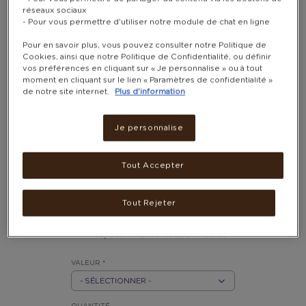
réseaux sociaux
- Pour vous permettre d'utiliser notre module de chat en ligne
Pour en savoir plus, vous pouvez consulter notre Politique de
Cookies, ainsi que notre Politique de Confidentialité, ou définir
vos préférences en cliquant sur « Je personnalise » ou à tout
moment en cliquant sur le lien « Paramètres de confidentialité »
de notre site internet.
Plus d'information
CARTE CADEAU ZALANDO
Je personnalise
Remboursable en ligne uniquement
2 800 - 11 000 POINTS
Tout Accepter
Après l’achat, votre carte-
cadeau sera disponible dans la
Tout Rejeter
partie
« Mon historique de
commandes »
de votre
espace PREMIO sous 24 heures
VALEUR
*
EUR
5