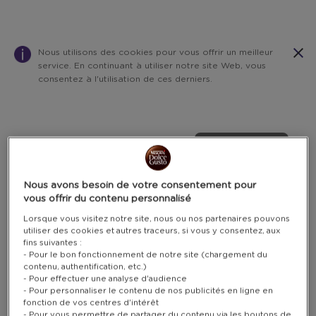
Nous utilisons des cookies pour vous offrir un meilleur
service. En continuant à utiliser notre site Web, vous
consentez à l'utilisation de ces derniers.
Warning:
Success:
Password
changed
POINTS SEULEMENT
successfully!
Nous avons besoin de votre consentement pour
vous offrir du contenu personnalisé
Lorsque vous visitez notre site, nous ou nos partenaires pouvons
utiliser des cookies et autres traceurs, si vous y consentez, aux
fins suivantes :
- Pour le bon fonctionnement de notre site (chargement du
contenu, authentification, etc.)
- Pour effectuer une analyse d'audience
- Pour personnaliser le contenu de nos publicités en ligne en
fonction de vos centres d'intérêt
- Pour vous permettre de partager du contenu via les boutons de